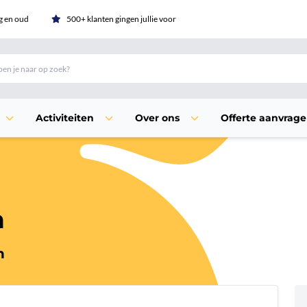
g en oud
500+ klanten gingen jullie voor
Activiteiten
Over ons
Offerte aanvrag
n
n