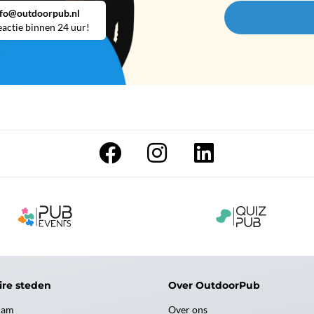
nfo@outdoorpub.nl
actie binnen 24 uur!
ire steden
Over OutdoorPub
dam
Over ons